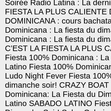
Soirée Radio Latina : La dern
FIESTA LA PLUS CALIENTE D
DOMINICANA : cours bachata 
Dominicana : La fiesta du dim
Dominicana : La fiesta du dim
C’EST LA FIESTA LA PLUS C
Fiesta 100% Dominicana : La f
Latino
Fiesta 100% Dominicana
Ludo Night Fever
Fiesta 100%
dimanche soir!
CRAZY BOAT
Dominicana: La Fiesta du Dim
Latino
SABADO LATINO
Fies