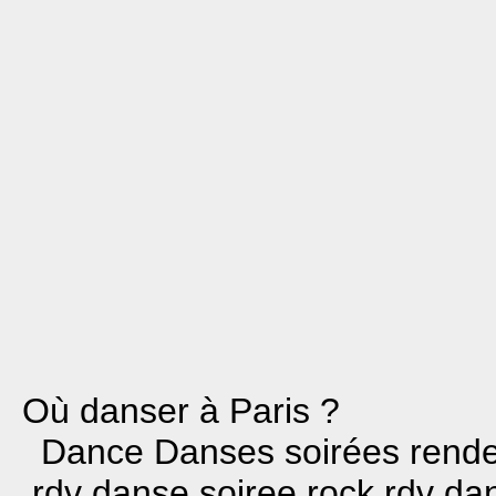
Où danser à Paris ?
Dance Danses soirées rend
rdv danse soiree rock rdv d