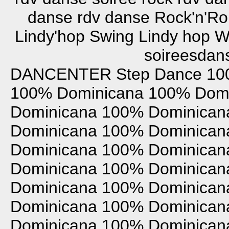
danse rdv danse Rock'n'Ro
Lindy'hop Swing Lindy hop W
soireesdans
DANCENTER
Step Dance
10
100% Dominicana
100% Domi
Dominicana
100% Dominican
Dominicana
100% Dominican
Dominicana
100% Dominican
Dominicana
100% Dominican
Dominicana
100% Dominican
Dominicana
100% Dominican
Dominicana
100% Dominican