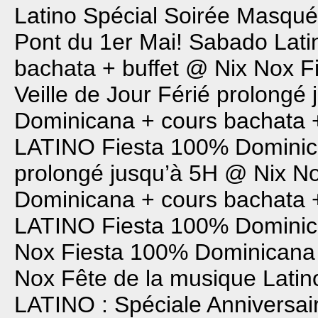
Latino Spécial Soirée Masqué
Pont du 1er Mai!
Sabado Lat
bachata + buffet @ Nix Nox
F
Veille de Jour Férié prolong
Dominicana + cours bachata 
LATINO
Fiesta 100% Dominica
prolongé jusqu’à 5H @ Nix N
Dominicana + cours bachata 
LATINO
Fiesta 100% Dominic
Nox
Fiesta 100% Dominicana 
Nox
Fête de la musique Latin
LATINO : Spéciale Anniversai