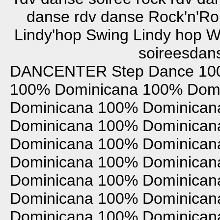
danse rdv danse Rock'n'Ro
Lindy'hop Swing Lindy hop W
soireesdans
DANCENTER
Step Dance
10
100% Dominicana
100% Domi
Dominicana
100% Dominican
Dominicana
100% Dominican
Dominicana
100% Dominican
Dominicana
100% Dominican
Dominicana
100% Dominican
Dominicana
100% Dominican
Dominicana
100% Dominican