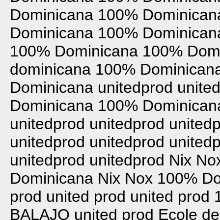
Dominicana
100% Dominican
Dominicana
100% Dominican
100% Dominicana
100% Domi
dominicana
100% Dominican
Dominicana
unitedprod
unite
Dominicana
100% Dominican
unitedprod
unitedprod
united
unitedprod
unitedprod
united
unitedprod
unitedprod
Nix No
Dominicana
Nix Nox
100% Do
prod
united prod
united prod
BALAJO
united prod
Ecole de