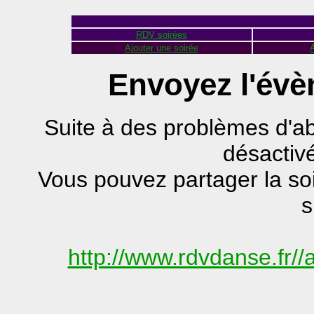
RDV soirées
Ajouter une soirée
A
Envoyez l'évè
Suite à des problèmes d'abu
désactivé
Vous pouvez partager la soi
s
http://www.rdvdanse.fr/