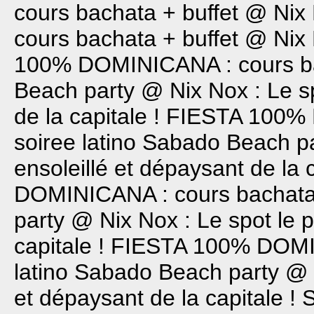
cours bachata + buffet @ Nix
cours bachata + buffet @ Nix
100% DOMINICANA : cours bac
Beach party @ Nix Nox : Le sp
de la capitale !
FIESTA 100% 
soiree latino
Sabado Beach par
ensoleillé et dépaysant de la 
DOMINICANA : cours bachata 
party @ Nix Nox : Le spot le p
capitale !
FIESTA 100% DOMIN
latino
Sabado Beach party @ Ni
et dépaysant de la capitale !