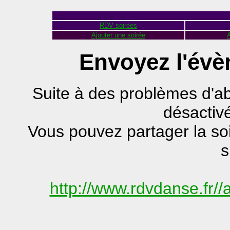
RDV soirées
Ajouter une soirée
A
Envoyez l'évè
Suite à des problèmes d'abu
désactivé
Vous pouvez partager la soi
s
http://www.rdvdanse.fr/