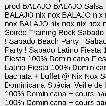
prod
BALAJO
BALAJO
Salsa
BALAJO
nix nox
BALAJO
nix
nox
BALAJO
nix nox
nix nox
Soirée Training Rock
Sabado 
!
Sabado Beach Party !
Sabad
Party !
Sabado Latino
Fiesta
Fiesta 100% Dominicana
Fie
Latino
Fiesta 100% Dominica
bachata + buffet @ Nix Nox
S
Dominicana Spécial Veille de
100% Dominicana + cours bac
100% Dominicana + cours bac