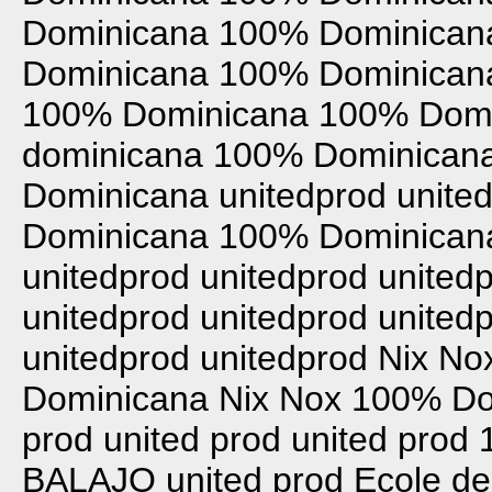
Dominicana
100% Dominican
Dominicana
100% Dominican
100% Dominicana
100% Domi
dominicana
100% Dominican
Dominicana
unitedprod
unite
Dominicana
100% Dominican
unitedprod
unitedprod
united
unitedprod
unitedprod
united
unitedprod
unitedprod
Nix No
Dominicana
Nix Nox
100% Do
prod
united prod
united prod
BALAJO
united prod
Ecole de