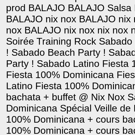
prod
BALAJO
BALAJO
Salsa
BALAJO
nix nox
BALAJO
nix
nox
BALAJO
nix nox
nix nox
Soirée Training Rock
Sabado 
!
Sabado Beach Party !
Sabad
Party !
Sabado Latino
Fiesta
Fiesta 100% Dominicana
Fie
Latino
Fiesta 100% Dominica
bachata + buffet @ Nix Nox
S
Dominicana Spécial Veille de
100% Dominicana + cours bac
100% Dominicana + cours bac