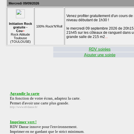
Mercredi 09/09/2026
Venez profiter gratuitement d'un cours de
niveau débutant de 1h30 !
Initiation Rock
100% Rock'N'Roll
gratuite -
le mercredi 09 septembre 2026 de 20h15
Cou
+
21h45 sur les côteaux de rangueil dans 
Rock Attitude
grande salle de 215 m2
...
Toulouse
(TOULOUSE)
RDV soirées
Ajouter une soirée
Agrandir la carte
En fonction de votre écran, adaptez la carte.
Permet d'avoir une carte plus grande.
http://www.rdvdanse.fr/
Imprimer vert !
RDV Danse innove pour l'environnement.
Imprimer en ne gardant que le strict minimum.