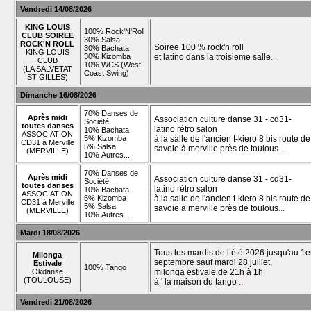
Vendredi 14/08/2026
KING LOUIS
100% Rock'N'Roll
CLUB SOIREE
30% Salsa
ROCK'N ROLL
Soiree 100 % rock'n roll
30% Bachata
KING LOUIS
30% Kizomba
et latino dans la troisieme salle
...
CLUB
10% WCS (West
(LA SALVETAT
Coast Swing)
ST GILLES)
Dimanche 16/08/2026
70% Danses de
Après midi
Association culture danse 31 - cd31-
Société
toutes danses
latino rétro salon
10% Bachata
ASSOCIATION
5% Kizomba
à la salle de l'ancien t-kiero 8 bis route de
CD31 à Merville
5% Salsa
savoie à merville près de toulous
...
(MERVILLE)
10% Autres...
70% Danses de
Après midi
Association culture danse 31 - cd31-
Société
toutes danses
latino rétro salon
10% Bachata
ASSOCIATION
5% Kizomba
à la salle de l'ancien t-kiero 8 bis route de
CD31 à Merville
5% Salsa
savoie à merville près de toulous
...
(MERVILLE)
10% Autres...
Mardi 18/08/2026
Tous les mardis de l’été 2026 jusqu'au 1e
Milonga
septembre sauf mardi 28 juillet,
Estivale
100% Tango
Okdanse
milonga estivale de 21h à 1h
(TOULOUSE)
à ' la maison du tango
...
Vendredi 21/08/2026