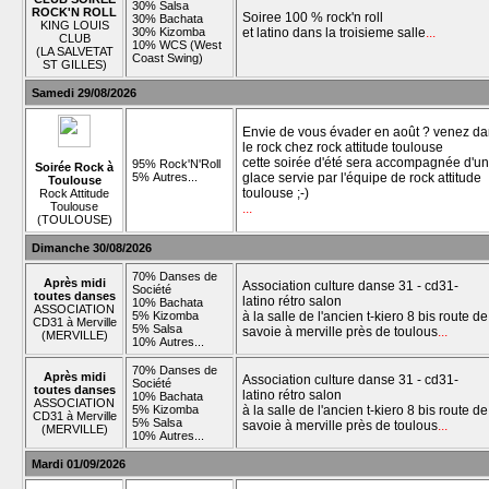
30% Salsa
ROCK'N ROLL
Soiree 100 % rock'n roll
30% Bachata
KING LOUIS
30% Kizomba
et latino dans la troisieme salle
...
CLUB
10% WCS (West
(LA SALVETAT
Coast Swing)
ST GILLES)
Samedi 29/08/2026
Envie de vous évader en août ? venez da
le rock chez rock attitude toulouse
cette soirée d'été sera accompagnée d'u
95% Rock'N'Roll
Soirée Rock à
5% Autres...
glace servie par l'équipe de rock attitude
Toulouse
toulouse ;-)
Rock Attitude
Toulouse
...
(TOULOUSE)
Dimanche 30/08/2026
70% Danses de
Après midi
Association culture danse 31 - cd31-
Société
toutes danses
latino rétro salon
10% Bachata
ASSOCIATION
5% Kizomba
à la salle de l'ancien t-kiero 8 bis route de
CD31 à Merville
5% Salsa
savoie à merville près de toulous
...
(MERVILLE)
10% Autres...
70% Danses de
Après midi
Association culture danse 31 - cd31-
Société
toutes danses
latino rétro salon
10% Bachata
ASSOCIATION
5% Kizomba
à la salle de l'ancien t-kiero 8 bis route de
CD31 à Merville
5% Salsa
savoie à merville près de toulous
...
(MERVILLE)
10% Autres...
Mardi 01/09/2026