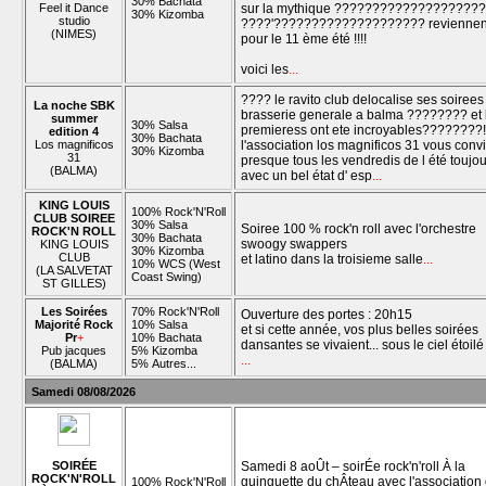
30% Bachata
Feel it Dance
sur la mythique ????????????????????
30% Kizomba
studio
????'???????????????????? reviennen
(NIMES)
pour le 11 ème été !!!!
voici les
...
???? le ravito club delocalise ses soirees 
La noche SBK
brasserie generale a balma ???????? et 
summer
30% Salsa
premieress ont ete incroyables????????!
edition 4
30% Bachata
Los magnificos
l'association los magnificos 31 vous conv
30% Kizomba
31
presque tous les vendredis de l été toujo
(BALMA)
avec un bel état d' esp
...
KING LOUIS
100% Rock'N'Roll
CLUB SOIREE
30% Salsa
Soiree 100 % rock'n roll avec l'orchestre
ROCK'N ROLL
30% Bachata
swoogy swappers
KING LOUIS
30% Kizomba
CLUB
et latino dans la troisieme salle
...
10% WCS (West
(LA SALVETAT
Coast Swing)
ST GILLES)
Les Soirées
70% Rock'N'Roll
Ouverture des portes : 20h15
Majorité Rock
10% Salsa
et si cette année, vos plus belles soirées
Pr
+
10% Bachata
dansantes se vivaient... sous le ciel étoilé
Pub jacques
5% Kizomba
...
(BALMA)
5% Autres...
Samedi 08/08/2026
SOIRÉE
Samedi 8 aoÛt – soirÉe rock'n'roll À la
ROCK'N'ROLL
guinguette du chÂteau avec l'association
100% Rock'N'Roll