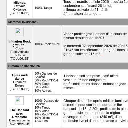
Tous les mardis de l’été 2026 jusqu'au 1e
Milonga
septembre sauf mardi 28 juillet,
Estivale
100% Tango
Okdanse
milonga estivale de 21h à 1h
(TOULOUSE)
à ' la maison du tango
...
Mercredi 02/09/2026
Venez profiter gratuitement d'un cours de
niveau débutant de 1h30 !
Initiation Rock
100% Rock'N'Roll
gratuite -
le mercredi 02 septembre 2026 de 20h15
Cou
+
21h45 sur les côteaux de rangueil dans 
Rock Attitude
grande salle de 215 m2
...
Toulouse
(TOULOUSE)
Dimanche 06/09/2026
30% Danses de
Apres midi
1 boisson soft comprise , café offert
Société
danse
vestiaire 2€ non obligatoire.
30% Rock'N'Roll
Urban ex
30% Tango
après midi toutes danses animation jean
Bolero
30% Valse
miche
...
(TOULOUSE)
30% Autres...
100% Danses de
Chaque dimanche après-midi, le lumia v
Société
accueille pour son incontournable thé
10% Tango
dansant. de 15h à 20h, profitez de la plus
Thé Dansant
10% Valse
grande piste en parquet de la région
avec
10% Rock'N'Roll
auvergne–rhône-alpes (240 m²), d’un
Orchestre
10% Disco,
Dancing Lumia
orchestre live et d’une ambiance convivia
Année 80
(BONNEVILLE)