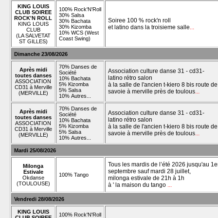
KING LOUIS
100% Rock'N'Roll
CLUB SOIREE
30% Salsa
ROCK'N ROLL
Soiree 100 % rock'n roll
30% Bachata
KING LOUIS
30% Kizomba
et latino dans la troisieme salle
...
CLUB
10% WCS (West
(LA SALVETAT
Coast Swing)
ST GILLES)
Dimanche 23/08/2026
70% Danses de
Après midi
Association culture danse 31 - cd31-
Société
toutes danses
latino rétro salon
10% Bachata
ASSOCIATION
5% Kizomba
à la salle de l'ancien t-kiero 8 bis route de
CD31 à Merville
5% Salsa
savoie à merville près de toulous
...
(MERVILLE)
10% Autres...
70% Danses de
Après midi
Association culture danse 31 - cd31-
Société
toutes danses
latino rétro salon
10% Bachata
ASSOCIATION
5% Kizomba
à la salle de l'ancien t-kiero 8 bis route de
CD31 à Merville
5% Salsa
savoie à merville près de toulous
...
(MERVILLE)
10% Autres...
Mardi 25/08/2026
Tous les mardis de l’été 2026 jusqu'au 1e
Milonga
septembre sauf mardi 28 juillet,
Estivale
100% Tango
Okdanse
milonga estivale de 21h à 1h
(TOULOUSE)
à ' la maison du tango
...
Vendredi 28/08/2026
KING LOUIS
100% Rock'N'Roll
CLUB SOIREE