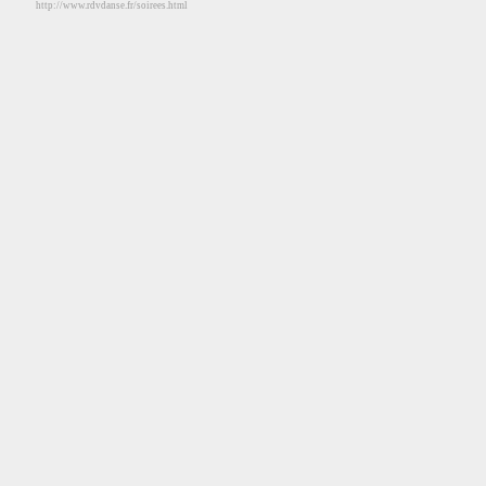
http://www.rdvdanse.fr/soirees.html