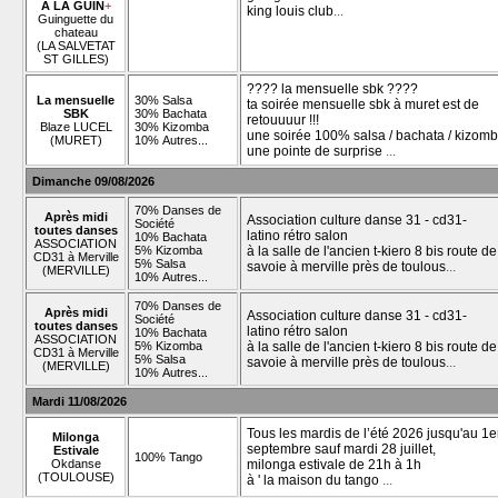
À LA GUIN
+
king louis club
...
Guinguette du
chateau
(LA SALVETAT
ST GILLES)
???? la mensuelle sbk ????
La mensuelle
30% Salsa
ta soirée mensuelle sbk à muret est de
SBK
30% Bachata
retouuuur !!!
Blaze LUCEL
30% Kizomba
une soirée 100% salsa / bachata / kizomba
(MURET)
10% Autres...
une pointe de surprise
...
Dimanche 09/08/2026
70% Danses de
Après midi
Association culture danse 31 - cd31-
Société
toutes danses
latino rétro salon
10% Bachata
ASSOCIATION
5% Kizomba
à la salle de l'ancien t-kiero 8 bis route de
CD31 à Merville
5% Salsa
savoie à merville près de toulous
...
(MERVILLE)
10% Autres...
70% Danses de
Après midi
Association culture danse 31 - cd31-
Société
toutes danses
latino rétro salon
10% Bachata
ASSOCIATION
5% Kizomba
à la salle de l'ancien t-kiero 8 bis route de
CD31 à Merville
5% Salsa
savoie à merville près de toulous
...
(MERVILLE)
10% Autres...
Mardi 11/08/2026
Tous les mardis de l’été 2026 jusqu'au 1e
Milonga
septembre sauf mardi 28 juillet,
Estivale
100% Tango
Okdanse
milonga estivale de 21h à 1h
(TOULOUSE)
à ' la maison du tango
...