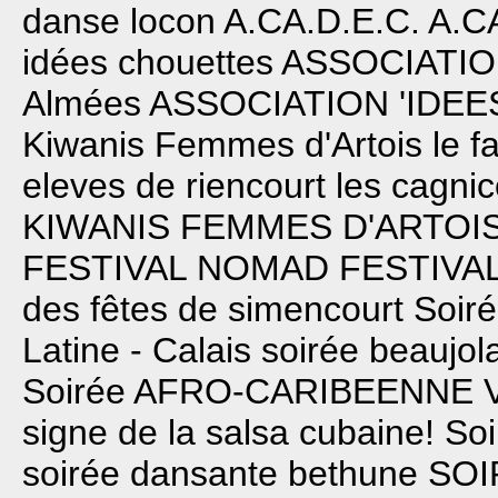
danse locon
A.CA.D.E.C.
A.C
idées chouettes
ASSOCIATIO
Almées
ASSOCIATION 'IDE
Kiwanis Femmes d'Artois
le f
eleves de riencourt les cagnic
KIWANIS FEMMES D'ARTOI
FESTIVAL NOMAD
FESTIVA
des fêtes de simencourt
Soiré
Latine - Calais
soirée beaujol
Soirée AFRO-CARIBEENNE
signe de la salsa cubaine!
Soi
soirée dansante bethune
SOI