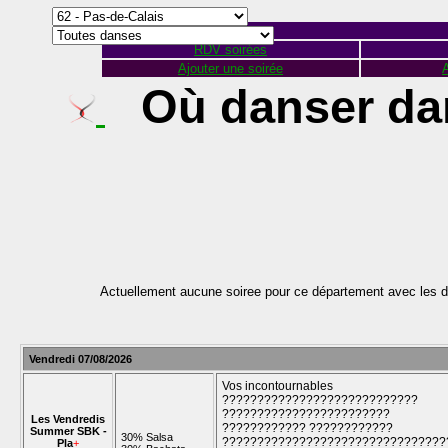
RDV soirées
Ajouter une soirée
A
Où danser dan
Actuellement aucune soiree pour ce département avec les d
Vendredi 07/08/2026
Vos incontournables
????????????????????????????
????????????????????????
Les Vendredis
???????????? ????????????
Summer SBK -
30% Salsa
????????????????????????????????
Pla
+