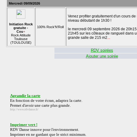
Mercredi 09/09/2026
Venez profiter gratuitement d'un cours de
niveau débutant de 1h30 !
Initiation Rock
100% Rock'N'Roll
gratuite -
le mercredi 09 septembre 2026 de 20h15
Cou
+
21h45 sur les côteaux de rangueil dans 
Rock Attitude
grande salle de 215 m2
...
Toulouse
(TOULOUSE)
RDV soirées
Ajouter une soirée
Agrandir la carte
En fonction de votre écran, adaptez la carte.
Permet d'avoir une carte plus grande.
http://www.rdvdanse.fr/
Imprimer vert !
RDV Danse innove pour l'environnement.
Imprimer en ne gardant que le strict minimum.