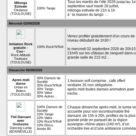
Tous les mardis de l’été 2026 jusqu'au 1e
Milonga
septembre sauf mardi 28 juillet,
Estivale
100% Tango
Okdanse
milonga estivale de 21h à 1h
(TOULOUSE)
à ' la maison du tango
...
Mercredi 02/09/2026
Venez profiter gratuitement d'un cours de
niveau débutant de 1h30 !
Initiation Rock
100% Rock'N'Roll
gratuite -
le mercredi 02 septembre 2026 de 20h15
Cou
+
21h45 sur les côteaux de rangueil dans 
Rock Attitude
grande salle de 215 m2
...
Toulouse
(TOULOUSE)
Dimanche 06/09/2026
30% Danses de
Apres midi
1 boisson soft comprise , café offert
Société
danse
vestiaire 2€ non obligatoire.
30% Rock'N'Roll
Urban ex
30% Tango
après midi toutes danses animation jean
Bolero
30% Valse
miche
...
(TOULOUSE)
30% Autres...
100% Danses de
Chaque dimanche après-midi, le lumia v
Société
accueille pour son incontournable thé
10% Tango
dansant. de 15h à 20h, profitez de la plus
Thé Dansant
10% Valse
grande piste en parquet de la région
avec
10% Rock'N'Roll
auvergne–rhône-alpes (240 m²), d’un
Orchestre
10% Disco,
Dancing Lumia
orchestre live et d’une ambiance convivia
Année 80
(BONNEVILLE)