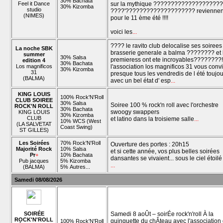
30% Bachata
Feel it Dance
sur la mythique ????????????????????
30% Kizomba
studio
????'???????????????????? reviennen
(NIMES)
pour le 11 ème été !!!!
voici les
...
???? le ravito club delocalise ses soirees 
La noche SBK
brasserie generale a balma ???????? et 
summer
30% Salsa
premieress ont ete incroyables????????!
edition 4
30% Bachata
Los magnificos
l'association los magnificos 31 vous conv
30% Kizomba
31
presque tous les vendredis de l été toujo
(BALMA)
avec un bel état d' esp
...
KING LOUIS
100% Rock'N'Roll
CLUB SOIREE
30% Salsa
Soiree 100 % rock'n roll avec l'orchestre
ROCK'N ROLL
30% Bachata
swoogy swappers
KING LOUIS
30% Kizomba
CLUB
et latino dans la troisieme salle
...
10% WCS (West
(LA SALVETAT
Coast Swing)
ST GILLES)
Les Soirées
70% Rock'N'Roll
Ouverture des portes : 20h15
Majorité Rock
10% Salsa
et si cette année, vos plus belles soirées
Pr
+
10% Bachata
dansantes se vivaient... sous le ciel étoilé
Pub jacques
5% Kizomba
...
(BALMA)
5% Autres...
Samedi 08/08/2026
SOIRÉE
Samedi 8 aoÛt – soirÉe rock'n'roll À la
ROCK'N'ROLL
guinguette du chÂteau avec l'association
100% Rock'N'Roll