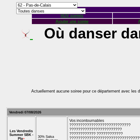
RDV soirées
Ajouter une soirée
A
Où danser dan
Actuellement aucune soiree pour ce département avec les d
Vendredi 07/08/2026
Vos incontournables
????????????????????????????
????????????????????????
Les Vendredis
???????????? ????????????
Summer SBK -
30% Salsa
????????????????????????????????
Pla
+