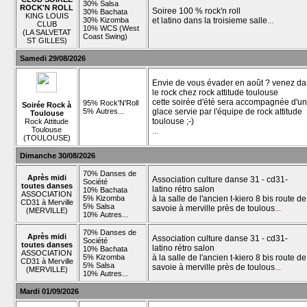
30% Salsa
ROCK'N ROLL
Soiree 100 % rock'n roll
30% Bachata
KING LOUIS
30% Kizomba
et latino dans la troisieme salle
...
CLUB
10% WCS (West
(LA SALVETAT
Coast Swing)
ST GILLES)
Samedi 29/08/2026
Envie de vous évader en août ? venez da
le rock chez rock attitude toulouse
cette soirée d'été sera accompagnée d'u
95% Rock'N'Roll
Soirée Rock à
5% Autres...
glace servie par l'équipe de rock attitude
Toulouse
toulouse ;-)
Rock Attitude
Toulouse
...
(TOULOUSE)
Dimanche 30/08/2026
70% Danses de
Après midi
Association culture danse 31 - cd31-
Société
toutes danses
latino rétro salon
10% Bachata
ASSOCIATION
5% Kizomba
à la salle de l'ancien t-kiero 8 bis route de
CD31 à Merville
5% Salsa
savoie à merville près de toulous
...
(MERVILLE)
10% Autres...
70% Danses de
Après midi
Association culture danse 31 - cd31-
Société
toutes danses
latino rétro salon
10% Bachata
ASSOCIATION
5% Kizomba
à la salle de l'ancien t-kiero 8 bis route de
CD31 à Merville
5% Salsa
savoie à merville près de toulous
...
(MERVILLE)
10% Autres...
Mardi 01/09/2026