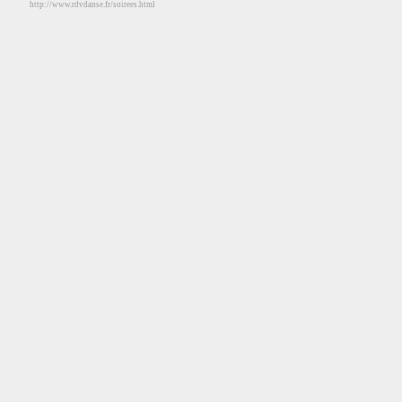
http://www.rdvdanse.fr/soirees.html