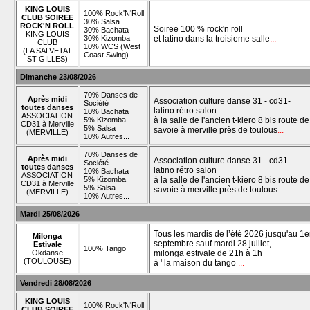
KING LOUIS
100% Rock'N'Roll
CLUB SOIREE
30% Salsa
ROCK'N ROLL
Soiree 100 % rock'n roll
30% Bachata
KING LOUIS
30% Kizomba
et latino dans la troisieme salle
...
CLUB
10% WCS (West
(LA SALVETAT
Coast Swing)
ST GILLES)
Dimanche 23/08/2026
70% Danses de
Après midi
Association culture danse 31 - cd31-
Société
toutes danses
latino rétro salon
10% Bachata
ASSOCIATION
5% Kizomba
à la salle de l'ancien t-kiero 8 bis route de
CD31 à Merville
5% Salsa
savoie à merville près de toulous
...
(MERVILLE)
10% Autres...
70% Danses de
Après midi
Association culture danse 31 - cd31-
Société
toutes danses
latino rétro salon
10% Bachata
ASSOCIATION
5% Kizomba
à la salle de l'ancien t-kiero 8 bis route de
CD31 à Merville
5% Salsa
savoie à merville près de toulous
...
(MERVILLE)
10% Autres...
Mardi 25/08/2026
Tous les mardis de l’été 2026 jusqu'au 1e
Milonga
septembre sauf mardi 28 juillet,
Estivale
100% Tango
Okdanse
milonga estivale de 21h à 1h
(TOULOUSE)
à ' la maison du tango
...
Vendredi 28/08/2026
KING LOUIS
100% Rock'N'Roll
CLUB SOIREE