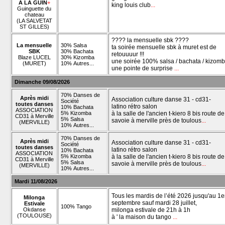
À LA GUIN
+
king louis club
...
Guinguette du
chateau
(LA SALVETAT
ST GILLES)
???? la mensuelle sbk ????
La mensuelle
30% Salsa
ta soirée mensuelle sbk à muret est de
SBK
30% Bachata
retouuuur !!!
Blaze LUCEL
30% Kizomba
une soirée 100% salsa / bachata / kizomba
(MURET)
10% Autres...
une pointe de surprise
...
Dimanche 09/08/2026
70% Danses de
Après midi
Association culture danse 31 - cd31-
Société
toutes danses
latino rétro salon
10% Bachata
ASSOCIATION
5% Kizomba
à la salle de l'ancien t-kiero 8 bis route de
CD31 à Merville
5% Salsa
savoie à merville près de toulous
...
(MERVILLE)
10% Autres...
70% Danses de
Après midi
Association culture danse 31 - cd31-
Société
toutes danses
latino rétro salon
10% Bachata
ASSOCIATION
5% Kizomba
à la salle de l'ancien t-kiero 8 bis route de
CD31 à Merville
5% Salsa
savoie à merville près de toulous
...
(MERVILLE)
10% Autres...
Mardi 11/08/2026
Tous les mardis de l’été 2026 jusqu'au 1e
Milonga
septembre sauf mardi 28 juillet,
Estivale
100% Tango
Okdanse
milonga estivale de 21h à 1h
(TOULOUSE)
à ' la maison du tango
...