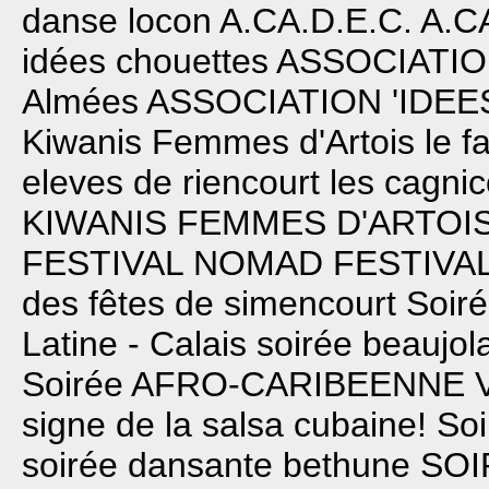
danse locon
A.CA.D.E.C.
A.C
idées chouettes
ASSOCIATIO
Almées
ASSOCIATION 'IDE
Kiwanis Femmes d'Artois
le f
eleves de riencourt les cagnic
KIWANIS FEMMES D'ARTOI
FESTIVAL NOMAD
FESTIVA
des fêtes de simencourt
Soiré
Latine - Calais
soirée beaujol
Soirée AFRO-CARIBEENNE
signe de la salsa cubaine!
Soi
soirée dansante bethune
SOI