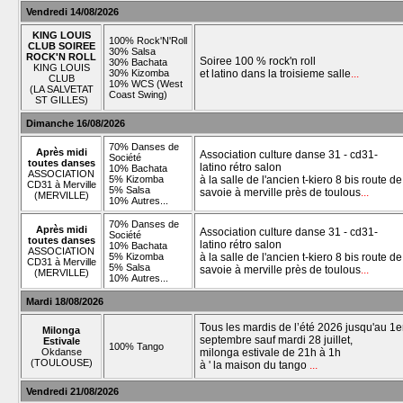
Vendredi 14/08/2026
KING LOUIS
100% Rock'N'Roll
CLUB SOIREE
30% Salsa
ROCK'N ROLL
Soiree 100 % rock'n roll
30% Bachata
KING LOUIS
30% Kizomba
et latino dans la troisieme salle
...
CLUB
10% WCS (West
(LA SALVETAT
Coast Swing)
ST GILLES)
Dimanche 16/08/2026
70% Danses de
Après midi
Association culture danse 31 - cd31-
Société
toutes danses
latino rétro salon
10% Bachata
ASSOCIATION
5% Kizomba
à la salle de l'ancien t-kiero 8 bis route de
CD31 à Merville
5% Salsa
savoie à merville près de toulous
...
(MERVILLE)
10% Autres...
70% Danses de
Après midi
Association culture danse 31 - cd31-
Société
toutes danses
latino rétro salon
10% Bachata
ASSOCIATION
5% Kizomba
à la salle de l'ancien t-kiero 8 bis route de
CD31 à Merville
5% Salsa
savoie à merville près de toulous
...
(MERVILLE)
10% Autres...
Mardi 18/08/2026
Tous les mardis de l’été 2026 jusqu'au 1e
Milonga
septembre sauf mardi 28 juillet,
Estivale
100% Tango
Okdanse
milonga estivale de 21h à 1h
(TOULOUSE)
à ' la maison du tango
...
Vendredi 21/08/2026