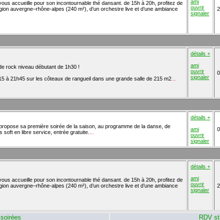
ami
ous accueille pour son incontournable thé dansant. de 15h à 20h, profitez de
ouvrir
région auvergne–rhône-alpes (240 m²), d’un orchestre live et d’une ambiance
2
signaler
détails +
ami
 de rock niveau débutant de 1h30 !
ouvrir
0
signaler
5 à 21h45 sur les côteaux de rangueil dans une grande salle de 215 m2
...
détails +
us propose sa première soirée de la saison, au programme de la danse, de
ami
0
s soft en libre service, entrée gratuite.
...
ouvrir
signaler
détails +
ami
ous accueille pour son incontournable thé dansant. de 15h à 20h, profitez de
ouvrir
région auvergne–rhône-alpes (240 m²), d’un orchestre live et d’une ambiance
2
signaler
soirées
RDV st