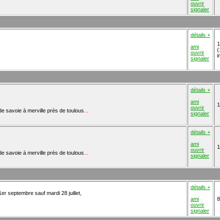
ouvrir
signaler
détails +
1
ami
(
ouvrir
i
signaler
détails +
ami
1
ouvrir
e de savoie à merville près de toulous
...
signaler
détails +
ami
1
ouvrir
e de savoie à merville près de toulous
...
signaler
détails +
er septembre sauf mardi 28 juillet,
ami
8
ouvrir
signaler