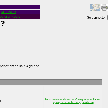
RDV cours
outer un cours
Se connecter
 ?
épartement en haut à gauche.
https://www.facebook.com/guinguetteduchateau
€
laguinguetteduchateau@gmail.com