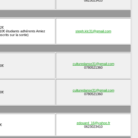
0623023410
2€
10€ étudiants adhérents Amiez
steph.klc31@gmail.com
nscrits sur la sortie)
culturedanse31@gmail.com
0€
0780521360
culturedanse31@gmail.com
0€
0780521360
edouard_16@yahoo.fr
€
0623023410