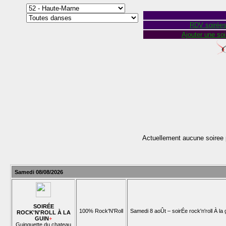
RDV soirée
Ajouter une soi
Actuellement aucune soiree 
Samedi 08/08/2026
SOIRÉE
100% Rock'N'Roll
Samedi 8 aoÛt – soirÉe rock'n'roll À la 
ROCK'N'ROLL À LA
GUIN
+
Guinguette du chateau