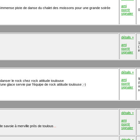
ami
t immense piste de danse du chalet des moissons pour une grande soirée
ouvrir
0
signaler
détails +
1
ami
(
ouvrir
i
signaler
détails +
9
ami
anser le rock chez rock attitude toulouse
(
ouvrir
ne glace servie par l'équipe de rock attitude toulouse ;-)
m
signaler
r
détails +
ami
1
ouvrir
e de savoie à merville près de toulous
...
signaler
détails +