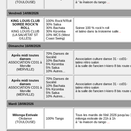
(TOULOUSE)
à ' la maison du tango
...
Vendredi 14/08/2026
KING LOUIS CLUB
100% Rock'N'Roll
SOIREE ROCK'N
30% Salsa
ROLL
30% Bachata
Soiree 100 % rock'n roll
KING LOUIS CLUB
30% Kizomba
et latino dans la troisieme salle
...
(LA SALVETAT ST
10% WCS (West
GILLES)
Coast Swing)
Dimanche 16/08/2026
70% Danses de
Après midi toutes
Société
danses
Association culture danse 31 - cd31-
10% Bachata
ASSOCIATION CD31 à
latino rétro salon
5% Kizomba
Merville
à la salle de l'ancien t-kiero 8 bis rout
5% Salsa
(MERVILLE)
10% Autres...
70% Danses de
Après midi toutes
Société
danses
Association culture danse 31 - cd31-
10% Bachata
ASSOCIATION CD31 à
latino rétro salon
5% Kizomba
Merville
à la salle de l'ancien t-kiero 8 bis rout
5% Salsa
(MERVILLE)
10% Autres...
Mardi 18/08/2026
Milonga Estivale
Tous les mardis de l’été 2026 jusqu'au 1
Okdanse
100% Tango
milonga estivale de 21h à 1h
(TOULOUSE)
à ' la maison du tango
...