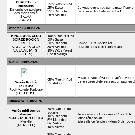
CHALET des
25% Rock'N'Roll
Moissons
25% Salsa
Je vous donne rdv sur la magnifique e
Djingndance au chalet
25% Bachata
rock salsa bachata kizomba !!!…
...
des moissons à
25% Kizomba
BALMA
(BALMA)
Vendredi 28/08/2026
KING LOUIS CLUB
100% Rock'N'Roll
SOIREE ROCK'N
30% Salsa
ROLL
30% Bachata
Soiree 100 % rock'n roll
KING LOUIS CLUB
30% Kizomba
et latino dans la troisieme salle
...
(LA SALVETAT ST
10% WCS (West
GILLES)
Coast Swing)
Samedi 29/08/2026
Envie de vous évader en août ? venez d
95% Rock'N'Roll
cette soirée d'été sera accompagnée d'u
Soirée Rock à
5% Autres...
...
Toulouse
Rock Attitude Toulouse
(TOULOUSE)
Dimanche 30/08/2026
70% Danses de
Après midi toutes
Société
danses
Association culture danse 31 - cd31-
10% Bachata
ASSOCIATION CD31 à
latino rétro salon
5% Kizomba
Merville
à la salle de l'ancien t-kiero 8 bis rout
5% Salsa
(MERVILLE)
10% Autres...
70% Danses de