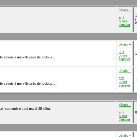
détails +
1
ami
(
ouvrir
i
signaler
détails +
ami
1
ouvrir
e de savoie à merville près de toulous
...
signaler
détails +
ami
1
ouvrir
e de savoie à merville près de toulous
...
signaler
détails +
er septembre sauf mardi 28 juillet,
ami
8
ouvrir
signaler
détails +