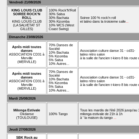
Vendredi 21/08/2026
KING LOUIS CLUB
100% Rock'N'Roll
SOIREE ROCK'N
30% Salsa
ROLL
30% Bachata
Soiree 100 % rock'n roll
KING LOUIS CLUB
30% Kizomba
et latino dans la troisieme salle
...
(LA SALVETAT ST
10% WCS (West
GILLES)
Coast Swing)
Dimanche 23/08/2026
70% Danses de
Après midi toutes
Société
danses
Association culture danse 31 - cd31-
10% Bachata
ASSOCIATION CD31 à
latino rétro salon
5% Kizomba
Merville
à la salle de l'ancien t-kiero 8 bis rout
5% Salsa
(MERVILLE)
10% Autres...
70% Danses de
Après midi toutes
Société
danses
Association culture danse 31 - cd31-
10% Bachata
ASSOCIATION CD31 à
latino rétro salon
5% Kizomba
Merville
à la salle de l'ancien t-kiero 8 bis rout
5% Salsa
(MERVILLE)
10% Autres...
Mardi 25/08/2026
Milonga Estivale
Tous les mardis de l’été 2026 jusqu'au 1
Okdanse
100% Tango
milonga estivale de 21h à 1h
(TOULOUSE)
à ' la maison du tango
...
Jeudi 27/08/2026
SBK Rock au