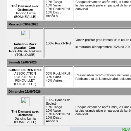
10% Tango
Chaque dimanche après-midi, le lumia v
10% Valse
la plus grande piste en parquet de la 
Thé Dansant avec
10% Rock'N'Roll
convivial
...
Orchestre
10% Disco,
Dancing Lumia
Année 80
(BONNEVILLE)
Mercredi 09/09/2026
Venez profiter gratuitement d'un cours
100% Rock'N'Roll
Initiation Rock
le mercredi 09 septembre 2026 de 20h1
gratuite - Cou
+
Rock Attitude Toulouse
(TOULOUSE)
Samedi 12/09/2026
SOIREE DE RENTREE
ASSOCIATION
30% Rock'N'Roll
L'association rock'n roll fenouillet vo
ROCK'N ROLL
30% Salsa
l'ambiance et de la convivialité. boisson
FENOUILLET
40% Autres...
(FENOUILLET)
Dimanche 13/09/2026
100% Danses de
Société
10% Tango
Chaque dimanche après-midi, le lumia v
10% Valse
la plus grande piste en parquet de la 
Thé Dansant avec
10% Rock'N'Roll
convivial
...
Orchestre
10% Disco,
Dancing Lumia
Année 80
(BONNEVILLE)
RDV 