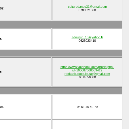
culturedanse31@gmail.com
0€
0780521360
edouard_16@yahoo.fr
€
0623023410
https://www.facebook.com/profile.php?
id=100087608539419
€
rockattitudetoulouse@gmail.com
0611650380
0€
05.61.45.49.70