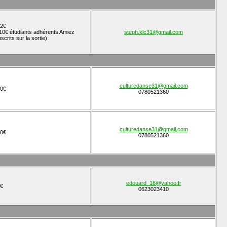
2€
10€ étudiants adhérents Amiez
steph.klc31@gmail.com
nscrits sur la sortie)
culturedanse31@gmail.com
0€
0780521360
culturedanse31@gmail.com
0€
0780521360
edouard_16@yahoo.fr
€
0623023410