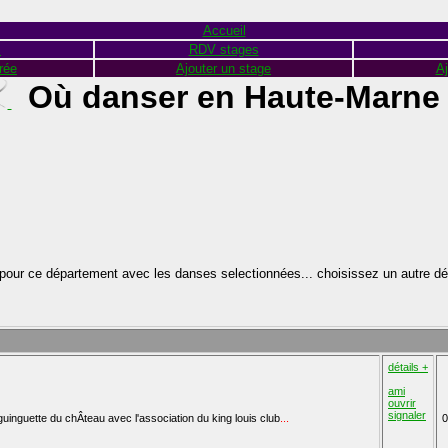
Accueil
s
RDV stages
rée
Ajouter un stage
Aj
Où danser en Haute-Marne
pour ce département avec les danses selectionnées... choisissez un autre d
détails +
ami
ouvrir
signaler
guinguette du chÂteau avec l'association du king louis club
...
0