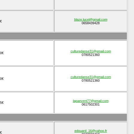
blaze.lucel@gmail.com
€
0658439428
culturedanse31@gmail.com
0€
0780521360
culturedanse31@gmail.com
0€
0780521360
lapaevent77@gmail.com
5€
0617502301
edouard_16@yahoo.fr
€