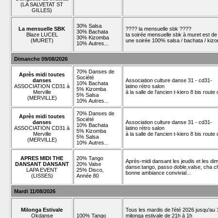
(LA SALVETAT ST
GILLES)
30% Salsa
La mensuelle SBK
???? la mensuelle sbk ????
30% Bachata
Blaze LUCEL
ta soirée mensuelle sbk à muret est de 
30% Kizomba
(MURET)
une soirée 100% salsa / bachata / kizo
10% Autres...
Dimanche 09/08/2026
70% Danses de
Après midi toutes
Société
danses
Association culture danse 31 - cd31-
10% Bachata
ASSOCIATION CD31 à
latino rétro salon
5% Kizomba
Merville
à la salle de l'ancien t-kiero 8 bis rout
5% Salsa
(MERVILLE)
10% Autres...
70% Danses de
Après midi toutes
Société
danses
Association culture danse 31 - cd31-
10% Bachata
ASSOCIATION CD31 à
latino rétro salon
5% Kizomba
Merville
à la salle de l'ancien t-kiero 8 bis rout
5% Salsa
(MERVILLE)
10% Autres...
APRES MIDI THE
20% Tango
Après-midi dansant les jeudis et les d
DANSANT DANSANT
20% Valse
danse:tango, passo doble,valse, cha ch
LAPA EVENT
25% Disco,
bonne ambiance convivial
...
(LISSES)
Année 80
Mardi 11/08/2026
Milonga Estivale
Tous les mardis de l’été 2026 jusqu'au 1
Okdanse
100% Tango
milonga estivale de 21h à 1h