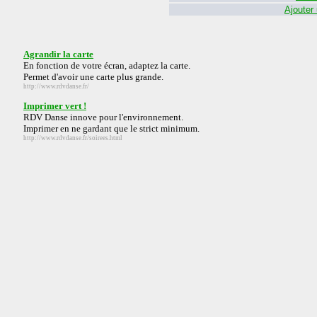
Ajouter
Agrandir la carte
En fonction de votre écran, adaptez la carte.
Permet d'avoir une carte plus grande.
http://www.rdvdanse.fr/
Imprimer vert !
RDV Danse innove pour l'environnement.
Imprimer en ne gardant que le strict minimum.
http://www.rdvdanse.fr/soirees.html