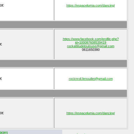
0€
https://espacelumia.com/dancing/
https://www.facebook.com/profile.php?
id=100087608539419
€
rockattitudetoulouse@gmail.com
0611650380
€
rocknroll.fenouillet@gmail.com
0€
https://espacelumia.com/dancing/
ages