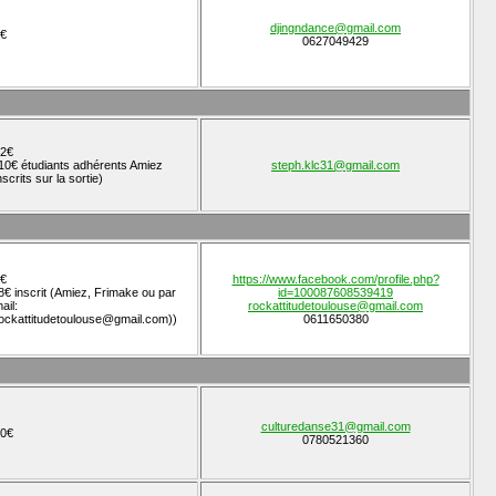
djingndance@gmail.com
€
0627049429
2€
10€ étudiants adhérents Amiez
steph.klc31@gmail.com
nscrits sur la sortie)
€
https://www.facebook.com/profile.php?
8€ inscrit (Amiez, Frimake ou par
id=100087608539419
ail:
rockattitudetoulouse@gmail.com
ockattitudetoulouse@gmail.com))
0611650380
culturedanse31@gmail.com
0€
0780521360