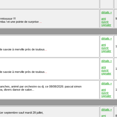
détails +
retouuuur !!!
ami
9
mba / et une pointe de surprise
...
ouvrir
signaler
détails +
ami
1
ouvrir
e de savoie à merville près de toulous
...
signaler
détails +
ami
1
ouvrir
e de savoie à merville près de toulous
...
signaler
détails +
imanches, animé par orchestre ou dj. ce 08/08/2026: pascal simon
a, divers danse de salon...
ami
1
ouvrir
signaler
détails +
er septembre sauf mardi 28 juillet,
ami
8