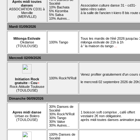
Après midi toutes
Société
danses
Association culture danse 31 - cd31-
10% Bachata
ASSOCIATION CD31 à
latino rétro salon
5% Kizomba
Merville
à la salle de l'ancien t-kiero 8 bis rout
5% Salsa
(MERVILLE)
10% Autres...
Mardi 01/09/2026
Milonga Estivale
Tous les mardis de l’été 2026 jusqu'au 1
Okdanse
100% Tango
milonga estivale de 21h à 1h
(TOULOUSE)
à ' la maison du tango
...
Mercredi 02/09/2026
Venez profiter gratuitement d'un cours
100% Rock'N'Roll
Initiation Rock
le mercredi 02 septembre 2026 de 20h1
gratuite - Cou
+
Rock Attitude Toulouse
(TOULOUSE)
Dimanche 06/09/2026
30% Danses de
Société
Apres midi danse
1 boisson soft comprise , café offert
30% Rock'N'Roll
Urban ex Bolero
vestiaire 2€ non obligatoire.
30% Tango
(TOULOUSE)
après midi toutes danses animation je
30% Valse
30% Autres...
100% Danses de
Société