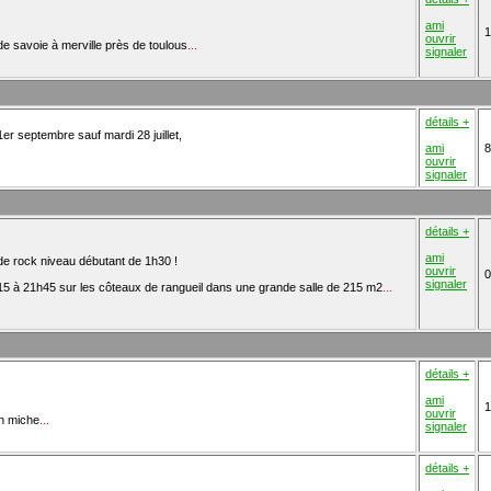
ami
1
ouvrir
e de savoie à merville près de toulous
...
signaler
détails +
er septembre sauf mardi 28 juillet,
ami
8
ouvrir
signaler
détails +
ami
 de rock niveau débutant de 1h30 !
ouvrir
0
signaler
5 à 21h45 sur les côteaux de rangueil dans une grande salle de 215 m2
...
détails +
ami
1
ouvrir
an miche
...
signaler
détails +