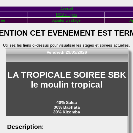
Accueil
s
RDV stages
rée
Ajouter un stage
Aj
ENTION CET EVENEMENT EST TER
Utilisez les liens ci-dessus pour visualiser les stages et soirées actuelles.
Vendredi 29/05/2026
LA TROPICALE SOIREE SBK
le moulin tropical
40% Salsa
30% Bachata
30% Kizomba
Description: