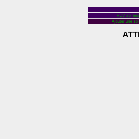
RDV soirée
Ajouter une soi
ATT