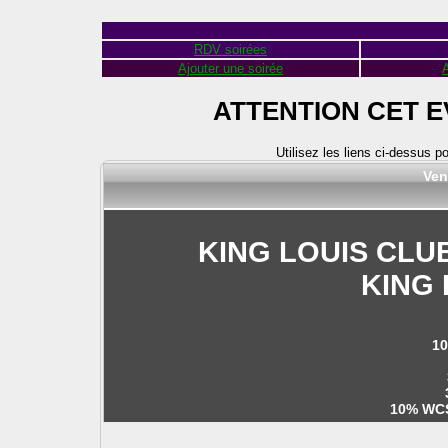
RDV soirées
Ajouter une soirée
A
ATTENTION CET 
Utilisez les liens ci-dessus p
Ven
KING LOUIS CLU
KING 
10
10% WCS