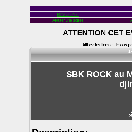
RDV soirées
Ajouter une soirée
A
ATTENTION CET 
Utilisez les liens ci-dessus p
Je
SBK ROCK au M
dj
2