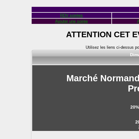
RDV soirées
Ajouter une soirée
A
ATTENTION CET 
Utilisez les liens ci-dessus p
Dim
Marché Normand -
Pr
20%
2