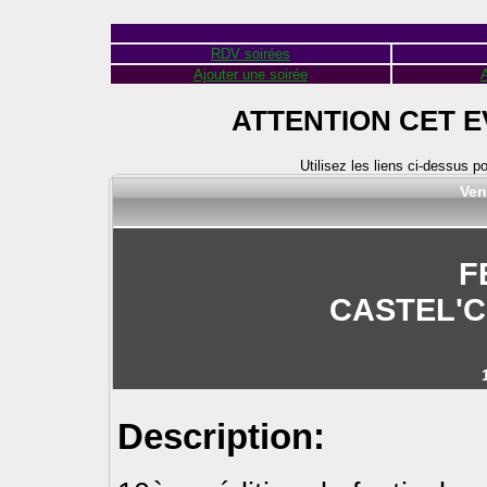
RDV soirées
Ajouter une soirée
A
ATTENTION CET 
Utilisez les liens ci-dessus p
Ven
F
CASTEL'
Description: