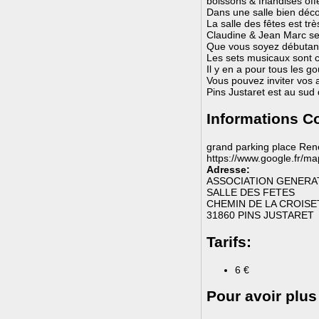
boissons & friandises off
Dans une salle bien décor
La salle des fêtes est t
Claudine & Jean Marc sero
Que vous soyez débutants
Les sets musicaux sont c
Il y en a pour tous les go
Vous pouvez inviter vos am
Pins Justaret est au sud
Informations C
grand parking place Ren
https://www.google.fr
Adresse:
ASSOCIATION GENERA
SALLE DES FETES
CHEMIN DE LA CROISETT
31860 PINS JUSTARET
Tarifs:
6 €
Pour avoir plus