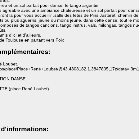
ertes.
ée et un sol parfait pour danser le tango argentin.
rès agréable avec une ambiance chaleureuse et un sol parfait pour danse
nt là pour vous accueillir .salle des fêtes de Pins Justaret, chemin de
 ou plus aguerris, jeune ou moins jeune, dans cette danse, tout le m
omposés de tangos cancions, tango instrus, vals, milongas, tangos nue
ûts.
is d'ici et d'ailleurs.
 de Toulouse en partant vers Foix
omplémentaires:
é Loubet.
/maps/place/Place+René+Loubet/@43.4808182,1.3847805,17z/data=
TION DANSE
E (place René Loubet)
 d'informations: