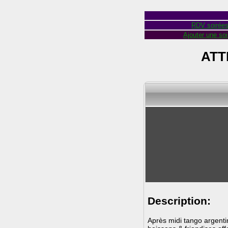
RDV soirée
Ajouter une soi
ATT
Description:
Après midi tango argenti