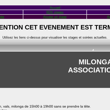
Accueil
s
RDV stages
rée
Ajouter un stage
Aj
ENTION CET EVENEMENT EST TER
Utilisez les liens ci-dessus pour visualiser les stages et soirées actuelles.
MILONGA
ASSOCIATI
n, vals, milonga de 15h00 à 19h00 sans se prendre la tête.