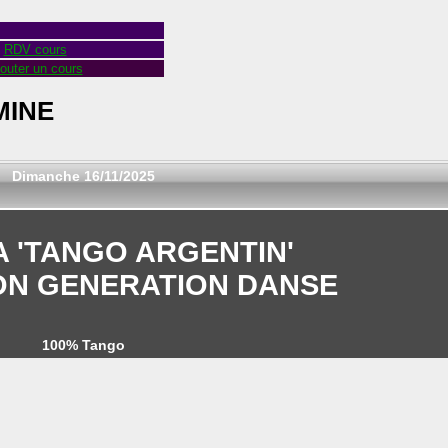
RDV cours
outer un cours
MINE
Dimanche 16/11/2025
 'TANGO ARGENTIN'
ON GENERATION DANSE
100% Tango