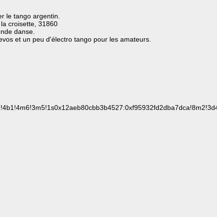
r le tango argentin.
 la croisette, 31860
onde danse.
vos et un peu d'électro tango pour les amateurs.
!3m1!4b1!4m6!3m5!1s0x12aeb80cbb3b4527:0xf95932fd2dba7dca!8m2!3