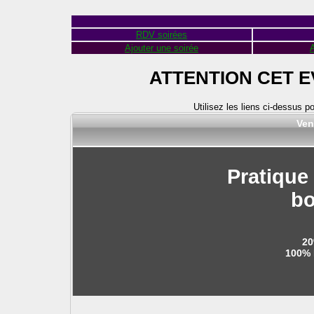
RDV soirées
Ajouter une soirée
A
ATTENTION CET 
Utilisez les liens ci-dessus p
Ven
Pratique
b
20
100% 