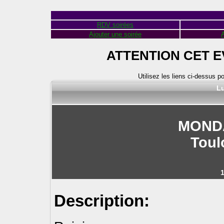
RDV soirées
Ajouter une soirée
A
ATTENTION CET 
Utilisez les liens ci-dessus p
Lu
MOND
Toul
Description: