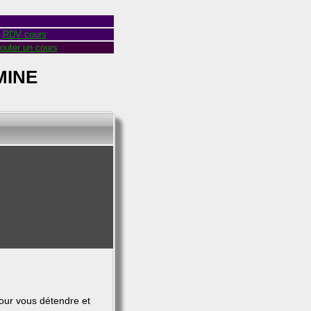
RDV cours
outer un cours
MINE
our vous détendre et