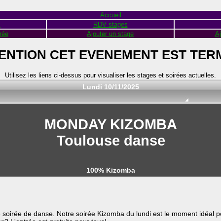
Accueil
s
RDV stages
rée
Ajouter un stage
Aj
ENTION CET EVENEMENT EST TER
Utilisez les liens ci-dessus pour visualiser les stages et soirées actuelles.
Lundi 10/11/2025
MONDAY KIZOMBA
Toulouse danse
100% Kizomba
soirée de danse. Notre soirée Kizomba du lundi est le moment idéal p