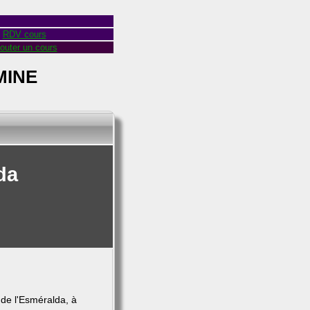
RDV cours
outer un cours
MINE
da
 de l'Esméralda, à