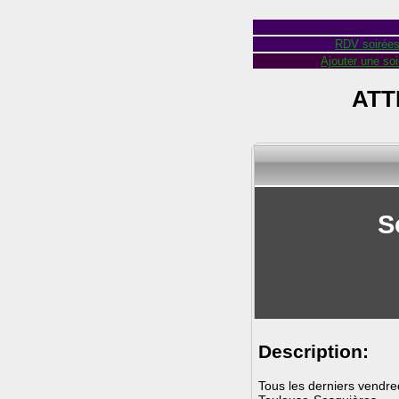
RDV soirée
Ajouter une soi
ATT
S
Description:
Tous les derniers vendred