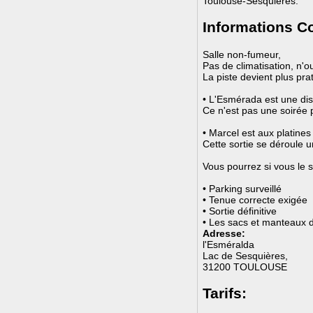
Toulouse-Sesquières.
Informations C
Salle non-fumeur,
Pas de climatisation, n'ou
La piste devient plus prat
• L'Esmérada est une di
Ce n'est pas une soirée 
• Marcel est aux platines
Cette sortie se déroule 
Vous pourrez si vous le s
• Parking surveillé
• Tenue correcte exigée
• Sortie définitive
• Les sacs et manteaux d
Adresse:
l'Esméralda
Lac de Sesquières,
31200 TOULOUSE
Tarifs: