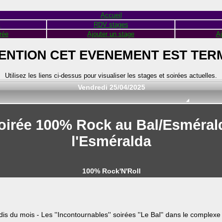
Accueil
s
RDV stages
rée
Ajouter un stage
Aj
ENTION CET EVENEMENT EST TER
Utilisez les liens ci-dessus pour visualiser les stages et soirées actuelles.
Vendredi 25/04/2025
oirée 100% Rock au Bal/Esméral
l'Esméralda
100% Rock'N'Roll
is du mois - Les ''Incontournables'' soirées ''Le Bal'' dans le complexe